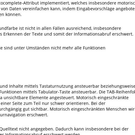
autocomplete-Attribut implementiert, welches insbesondere motoris
 von Daten vereinfachen kann, indem Eingabevorschläge angebot
en können.
undfarbe ist nicht in allen Fällen ausreichend, insbesondere
s Erkennen der Texte und somit der Informationsabruf erschwert.
te sind unter Umständen nicht mehr alle Funktionen
 und Inhalte mittels Tastaturnutzung ansteuerbar beziehungsweis
 Funktionen mittels Tabulator-Taste ansteuerbar. Die TAB-Reihenfo
 da unsichtbare Elemente angesteuert. Motorisch eingeschränkte
iner Seite zum Teil nur schwer orientieren. Bei der
 durchgängig gut sichtbar. Motorisch eingeschränkten Menschen wi
turnavigation erschwert.
 Quelltext nicht angegeben. Dadurch kann insbesondere bei der
er Informationsabruf erschwert werden.